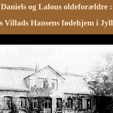
Daniels og Lalous oldeforældre :
ls Villads Hansens fødehjem i Jyl